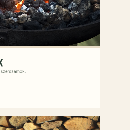
K
i szerszámok.
→