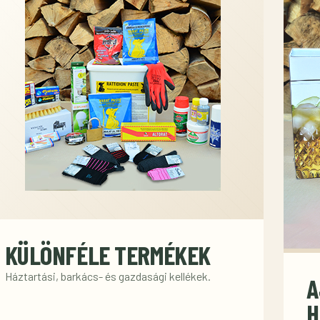
KÜLÖNFÉLE TERMÉKEK
Háztartási, barkács- és gazdasági kellékek.
A
H