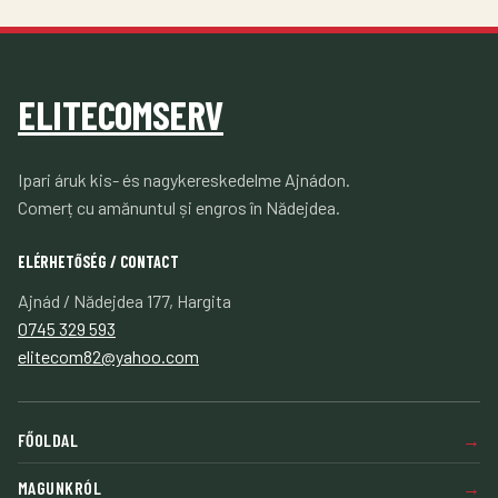
ELITECOMSERV
Ipari áruk kis- és nagykereskedelme Ajnádon.
Comerț cu amănuntul și engros în Nădejdea.
ELÉRHETŐSÉG / CONTACT
Ajnád / Nădejdea 177, Hargita
0745 329 593
elitecom82@yahoo.com
FŐOLDAL
MAGUNKRÓL