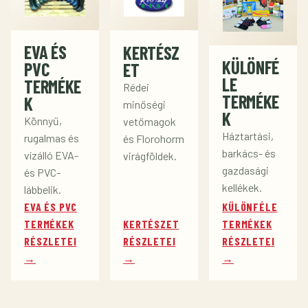
EVA ÉS
KERTÉSZ
KÜLÖNFÉ
PVC
ET
LE
TERMÉKE
Rédei
TERMÉKE
K
minőségi
K
Könnyű,
vetőmagok
Háztartási,
rugalmas és
és Florohorm
barkács- és
vízálló EVA-
virágföldek.
gazdasági
és PVC-
kellékek.
lábbelik.
EVA ÉS PVC
KÜLÖNFÉLE
TERMÉKEK
KERTÉSZET
TERMÉKEK
RÉSZLETEI
RÉSZLETEI
RÉSZLETEI
→
→
→