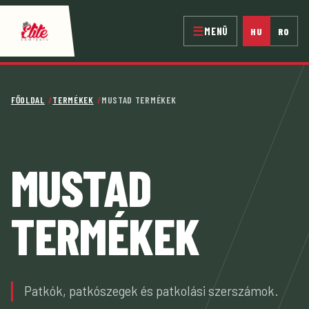
Ugrás
a
☰
MENÜ
HU
RO
tartalomhoz
FŐOLDAL
TERMÉKEK
MUSTAD TERMÉKEK
MUSTAD
TERMÉKEK
Patkók, patkószegek és patkolási szerszámok.